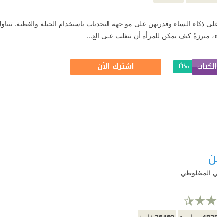
ى ذكاء النساء وقدرتهن على مواجهة التحديات باستخدام الحيلة والفطنة. تتناو
، مبرزةً كيف يمكن للمرأة أن تتغلب على الع...
لكتاب
اشترك الآن
مجّانًا
ن
المنفلوطي
36469
483
مراجعة
قارئ