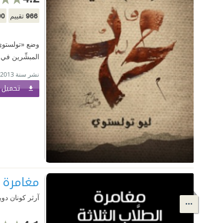
00
966
تقييم
وضع «تولستوي» 
المبشِّرين في 
نشر سنة 2013
تحميل ا
مغامرة ا
آرثر كونان دو