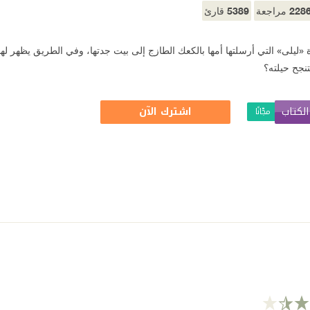
5389
228
مراجعة
قارئ
«ليلى» التي أرسلتها أمها بالكعك الطازج إلى بيت جدتها، وفي الطريق يظهر لها 
نجح حيلته؟
لكتاب
اشترك الآن
مجّانًا