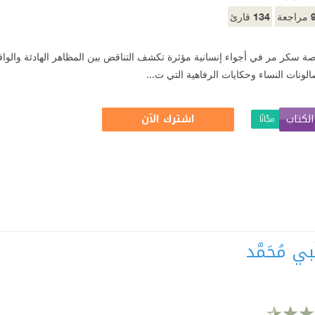
134
مراجعة
قارئ
ة سكر مر في أجواء إنسانية مؤثرة تكشف التناقض بين المظاهر الهادئة والواقع 
الونات النساء وحكايات الرفاهية التي ت...
لكتاب
اشترك الآن
مجّانًا
ّبي مُحَمَّد