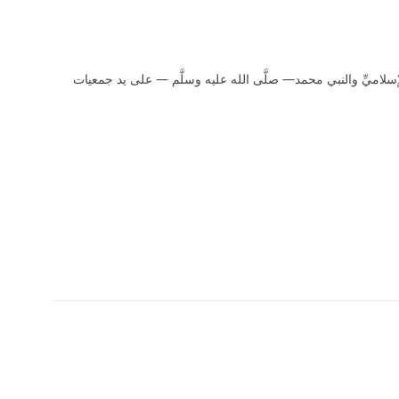
لإسلاميِّ والنبي محمد— صلَّى الله عليه وسلَّم — على يد جمعيات