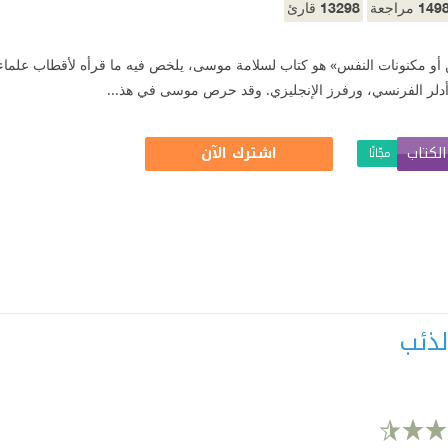
13298
149
مراجعة
قارئ
 أو مكنونات النفس» هو كتاب لسلامة موسى، يلخص فيه ما قرأه لأقطاب علماء ا
دلر الفرنسي، ورفرز الإنجليزي. وقد حرص موسى في هذ...
لكتاب
اشترك الآن
مجّانًا
لذئب