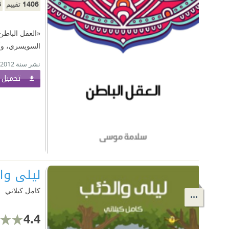
8
1406
تقييم
«العقل الباطن
السويسري، وأ
نشر سنة 2012
تحميل ا
ليلى وا
كامل كيلاني
4.4