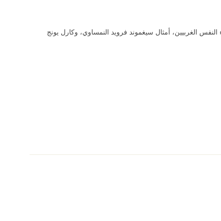
لنفس الغربيين، أمثال سيغموند فرويد النمساوي، وكارل يونج