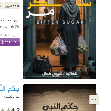
98
118
تقييم
تدور أحداث قص
والأمان. بين ص
نشر سنة 2026
تحميل ا
حِكَم النَ
ليو تولستوي
4.2