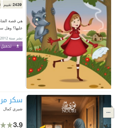
6
2439
تقييم
هي قصة الفتاة 
عليها؟ وهل ست
نشر سنة 2012
تحميل ا
سكر مر
شيري كمال
3.9