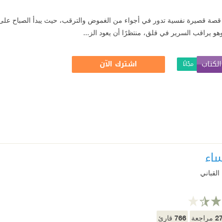
 قصة قصيرة نفسية تدور في أجواء من الغموض والترقب، حيث يبدأ الصباح على غ
هو يراقب السرير في قلق، منتظرًا أن يعود الز...
لكتاب
اشترك الآن
مجّانًا
ساء
القباني
766
2
مراجعة
قارئ