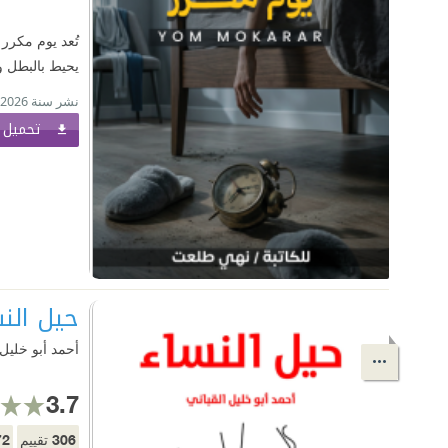
تُعد يوم مكرر
يحيط بالبطل و
نشر سنة 2026
تحميل ا
حيل الن
أحمد أبو خليل 
3.7
72
306
تقييم