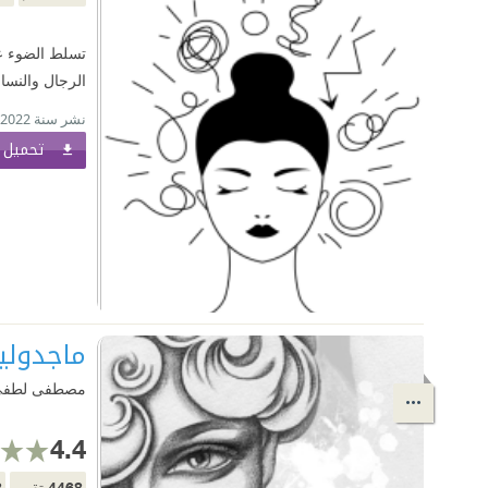
تسلط الضوء عل
الرجال والنساء
نشر سنة 2022
تحميل ا
ماجدولي
مصطفى لطفي 
4.4
8
4468
تقييم