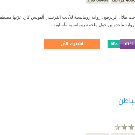
حت ظلال الزيزفون رواية رومانسية للأديب الفرنسي ألفونس كار، عرّبها مصطفى 
رواية ماجدولين حول ملحمة رومانسية مأساوية...
لكتاب
اشترك الآن
مجّانًا
لباطن