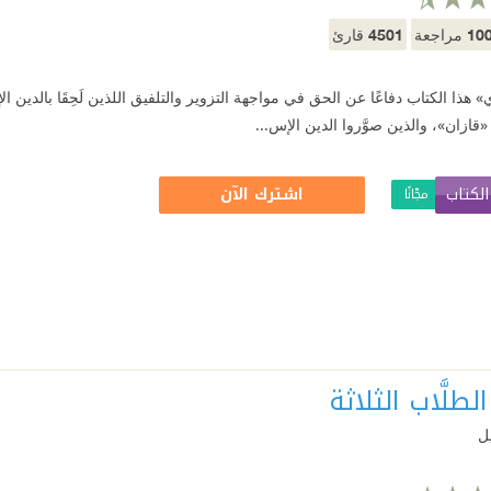
4501
10
مراجعة
قارئ
هذا الكتاب دفاعًا عن الحق في مواجهة التزوير والتلفيق اللذين لَحِقَا بالدين ا
«قازان»، والذين صوَّروا الدين الإس...
لكتاب
اشترك الآن
مجّانًا
لطلَّاب الثلاثة
يل