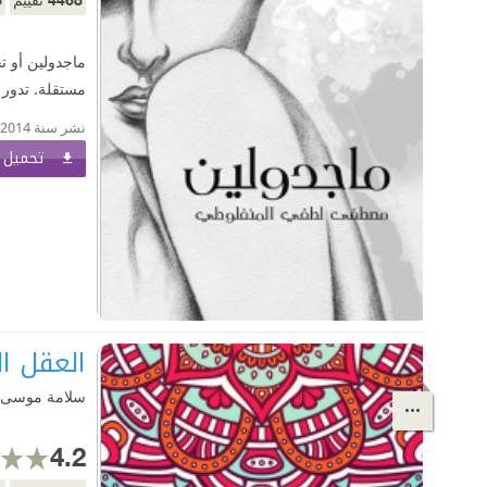
ماجدولين أو ت
مستقلة. تدور 
نشر سنة 2014
تحميل ا
العقل ا
سلامة موسى
4.2